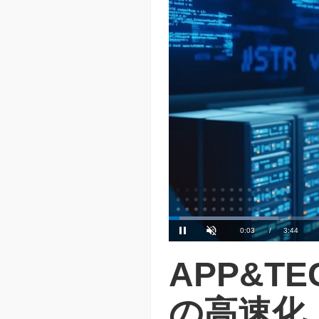
Loaded
:
17.65%
Current
0:04
/
Duration
3:44
Pause
Unmute
Time
APP&T
の高速化