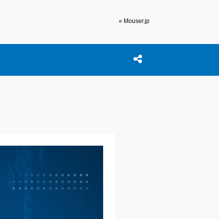
« Mouser.jp
r:
Open search box
この投稿を共有