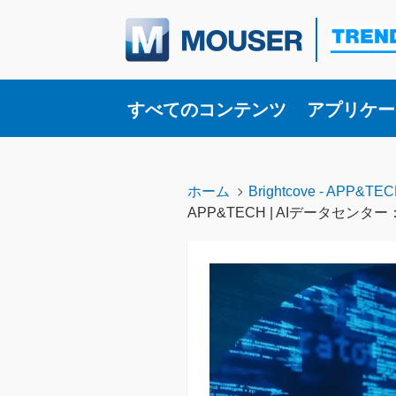
Toggle su
すべてのコンテンツ
アプリケー
ホーム
Brightcove - APP&TECH
APP&TECH | AIデータセ