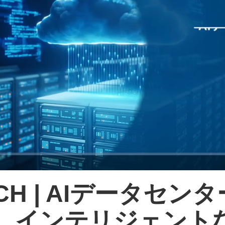
生成AI、そして今やエージェントAIの急速
な進化により
ECH | AIデータセン
、インテリジェント