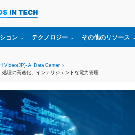
bmenu for:
Toggle submenu for:
Toggle submenu fo
ション
テクノロジー
その他のリソース
 Video(JP)- AI Data Center
ンター：処理の高速化、インテリジェントな電力管理