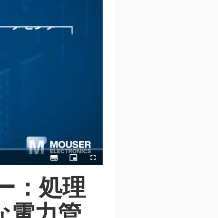
Subtitles
Picture-
Fullscreen
in-
Picture
ター：処理
な電力管