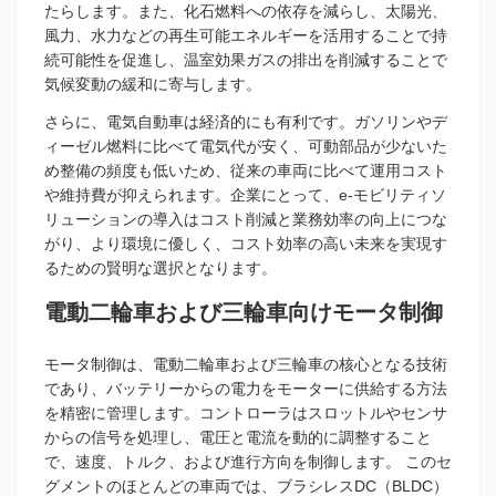
たらします。また、化石燃料への依存を減らし、太陽光、
風力、水力などの再生可能エネルギーを活用することで持
続可能性を促進し、温室効果ガスの排出を削減することで
気候変動の緩和に寄与します。
さらに、電気自動車は経済的にも有利です。ガソリンやデ
ィーゼル燃料に比べて電気代が安く、可動部品が少ないた
め整備の頻度も低いため、従来の車両に比べて運用コスト
や維持費が抑えられます。企業にとって、e-モビリティソ
リューションの導入はコスト削減と業務効率の向上につな
がり、より環境に優しく、コスト効率の高い未来を実現す
るための賢明な選択となります。
電動二輪車および三輪車向けモータ制御
モータ制御は、電動二輪車および三輪車の核心となる技術
であり、バッテリーからの電力をモーターに供給する方法
を精密に管理します。コントローラはスロットルやセンサ
からの信号を処理し、電圧と電流を動的に調整すること
で、速度、トルク、および進行方向を制御します。 このセ
グメントのほとんどの車両では、ブラシレスDC（BLDC）