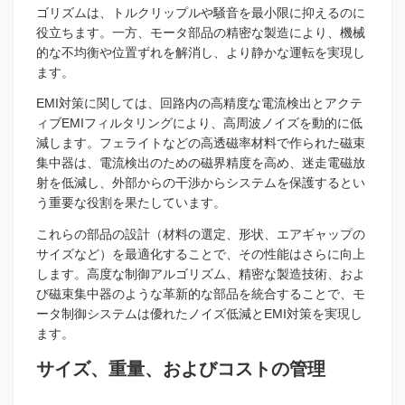
ゴリズムは、トルクリップルや騒音を最小限に抑えるのに
役立ちます。一方、モータ部品の精密な製造により、機械
的な不均衡や位置ずれを解消し、より静かな運転を実現し
ます。
EMI対策に関しては、回路内の高精度な電流検出とアクテ
ィブEMIフィルタリングにより、高周波ノイズを動的に低
減します。フェライトなどの高透磁率材料で作られた磁束
集中器は、電流検出のための磁界精度を高め、迷走電磁放
射を低減し、外部からの干渉からシステムを保護するとい
う重要な役割を果たしています。
これらの部品の設計（材料の選定、形状、エアギャップの
サイズなど）を最適化することで、その性能はさらに向上
します。高度な制御アルゴリズム、精密な製造技術、およ
び磁束集中器のような革新的な部品を統合することで、モ
ータ制御システムは優れたノイズ低減とEMI対策を実現し
ます。
サイズ、重量、およびコストの管理