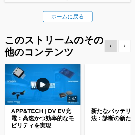
ホームに戻る
このストリームのその
Show previous
Show 
他のコンテンツ
4:47
APP&TECH | DV EV充
新たなバッテリ
電：高速かつ効率的なモ
法：診断の新た
ビリティを実現