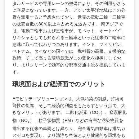
タルサービスや専用レーンの整備により、その利用がさら
に容易になっています。一方、アジア太平洋地域はこの分
野を牽引すると予想されており、世界の電動二輪・三輪車
の販売台数の80％以上を占める見込みです。 南アジアで
は、電動二輪車および三輪車が、モペット、オートバイ、
リキシャとしても知られる三輪車といった従来の二輪車に
急速に取って代わりつつあります。インド、フィリピン、
ベトナム、タイなどの国々では、燃料費の高騰、支援的な
政策、そして高まる環境意識がこの変化を後押ししてお
り、よりクリーンで効率的な都市交通手段を提供していま
す。
環境面および経済面でのメリット
Eモビリティソリューションは、大気汚染の削減、持続可
能性の促進、そして経済的利益をもたらすという点で、大
きなメリットがあります。 二酸化炭素（CO
）、窒素酸化
2
物（NO
）、粒子状物質（PM）などの有害な汚染物質を
x
排出する従来の車両とは異なり、完全電気自動車は排気ガ
スゼロを実現し、より清浄な空気とより健康的な環境をも