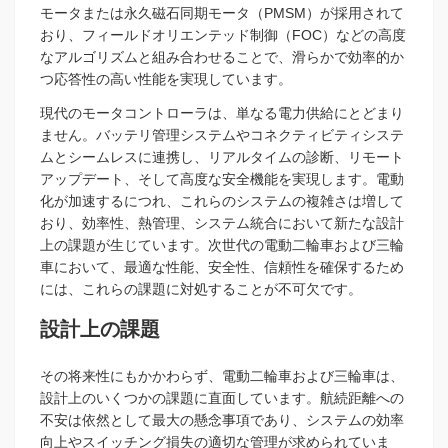
モータまたは永久磁石同期モータ（PMSM）が採用されて
おり、フィールドオリエンテッド制御（FOC）などの高度
なアルゴリズムと組み合わせることで、滑らかで効率的か
つ応答性の高い性能を実現しています。
現代のモータコントローラは、単なる電力供給にとどまり
ません。バッテリ管理システムやコネクティビティシステ
ムとシームレスに連携し、リアルタイムの診断、リモート
アップデート、そして高度な安全機能を実現します。電動
化が加速するにつれ、これらのシステムの複雑さは増して
おり、効率性、熱管理、システム統合において新たな設計
上の課題が生じています。次世代の電動二輪車および三輪
車において、最適な性能、安全性、信頼性を確保するため
には、これらの課題に対処することが不可欠です。
設計上の課題
その将来性にもかかわらず、電動二輪車および三輪車は、
設計上のいくつかの課題に直面しています。航続距離への
不安は依然として最大の懸念事項であり、システムの効率
向上やスイッチング損失の適切な管理が求められていま