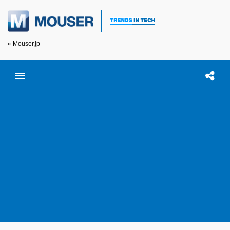
« Mouser.jp
Toggle menubar
Open searc
この