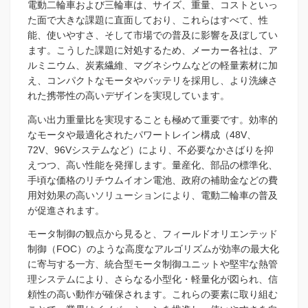
電動二輪車および三輪車は、サイズ、重量、コストといっ
た面で大きな課題に直面しており、これらはすべて、性
能、使いやすさ、そして市場での普及に影響を及ぼしてい
ます。こうした課題に対処するため、メーカー各社は、ア
ルミニウム、炭素繊維、マグネシウムなどの軽量素材に加
え、コンパクトなモータやバッテリを採用し、より洗練さ
れた携帯性の高いデザインを実現しています。
高い出力重量比を実現することも極めて重要です。効率的
なモータや最適化されたパワートレイン構成（48V、
72V、96Vシステムなど）により、不必要なかさばりを抑
えつつ、高い性能を発揮します。量産化、部品の標準化、
手頃な価格のリチウムイオン電池、政府の補助金などの費
用対効果の高いソリューションにより、電動二輪車の普及
が促進されます。
モータ制御の観点から見ると、フィールドオリエンテッド
制御（FOC）のような高度なアルゴリズムが効率の最大化
に寄与する一方、統合型モータ制御ユニットや堅牢な熱管
理システムにより、さらなる小型化・軽量化が図られ、信
頼性の高い動作が確保されます。これらの要素に取り組む