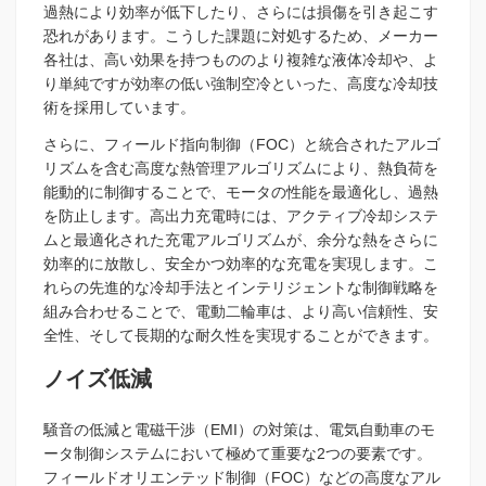
過熱により効率が低下したり、さらには損傷を引き起こす
恐れがあります。こうした課題に対処するため、メーカー
各社は、高い効果を持つもののより複雑な液体冷却や、よ
り単純ですが効率の低い強制空冷といった、高度な冷却技
術を採用しています。
さらに、フィールド指向制御（FOC）と統合されたアルゴ
リズムを含む高度な熱管理アルゴリズムにより、熱負荷を
能動的に制御することで、モータの性能を最適化し、過熱
を防止します。高出力充電時には、アクティブ冷却システ
ムと最適化された充電アルゴリズムが、余分な熱をさらに
効率的に放散し、安全かつ効率的な充電を実現します。こ
れらの先進的な冷却手法とインテリジェントな制御戦略を
組み合わせることで、電動二輪車は、より高い信頼性、安
全性、そして長期的な耐久性を実現することができます。
ノイズ低減
騒音の低減と電磁干渉（EMI）の対策は、電気自動車のモ
ータ制御システムにおいて極めて重要な2つの要素です。
フィールドオリエンテッド制御（FOC）などの高度なアル