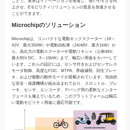
ことで、業界はイノベーションを推進し、使いやすさを向
上させ、Eモビリティソリューションの普及を加速させる
ことができます。
Microchipのソリューション
Microchipは、コンパクトな電動キックスクーター（18～
42V、最大350W）や電動自転車（24/48V、最大1kW）か
ら、高出力の電動スクーターや電動リキシャ（公称48V、
最大85V DC、 3～10kW）まで、幅広い用途をカバーして
います。これらの設計には、センサ付きおよびセンサレス
モータ制御、高度なFOC、MTPA、界磁減弱、回生ブレー
キ、および複数の動作モードが搭載されています。包括的
な安全・保護機構が組み込まれており、スロットル、ブレ
ーキ、センサ、エンコーダ、デバッグ用の柔軟なインター
フェースも備えているため、このプラットフォームは幅広
い電動モビリティ用途に適応可能です。