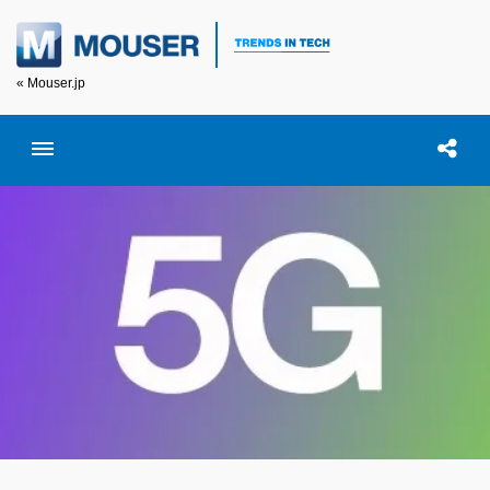
« Mouser.jp
Toggle menubar
Open searc
この