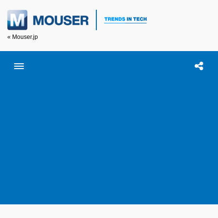
« Mouser.jp
Toggle menubar
Open searc
この