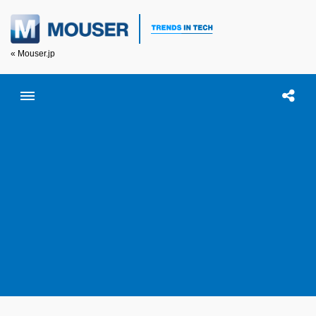
« Mouser.jp
Toggle menubar
Open searc
この