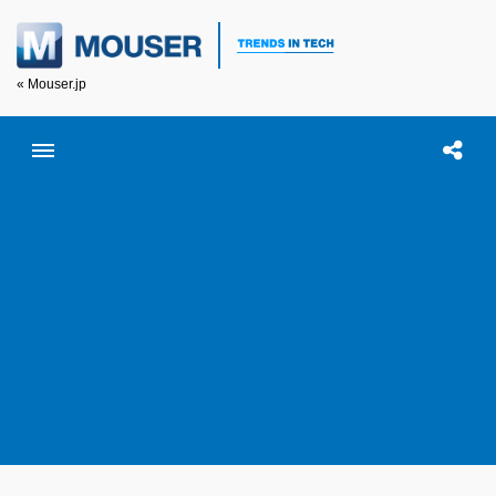
« Mouser.jp
Toggle menubar
Open searc
この