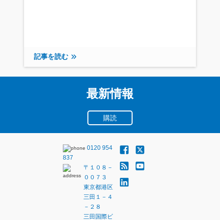
記事を読む
最新情報
購読
0120 954
837
〒１０８－
００７３
東京都港区
三田１－４
－２８
三田国際ビ