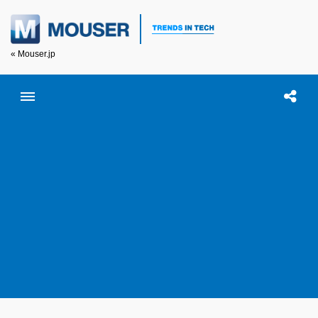
« Mouser.jp
Toggle menubar
Open searc
この