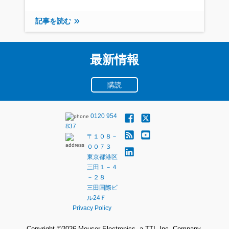
記事を読む
最新情報
購読
0120 954
837
〒１０８－
００７３
東京都港区
三田１－４
－２８
三田国際ビ
ル24Ｆ
Privacy Policy
Copyright ©
2026
Mouser Electronics, a TTI, Inc. Company.