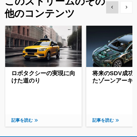
このストリームのその
Show previous
Show 
他のコンテンツ
ロボタクシーの実現に向
将来のSDV成功
けた道のり
たゾーンアーキ
記事を読む
記事を読む