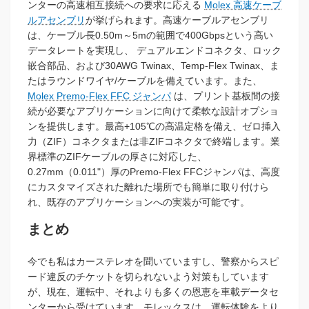
ンターの高速相互接続への要求に応える
Molex 高速ケーブ
ルアセンブリ
が挙げられます。高速ケーブルアセンブリ
は、ケーブル長0.50m～5mの範囲で400Gbpsという高い
データレートを実現し、 デュアルエンドコネクタ、ロック
嵌合部品、および30AWG Twinax、Temp-Flex Twinax、ま
たはラウンドワイヤ/ケーブルを備えています。また、
Molex Premo-Flex FFC ジャンパ
は、プリント基板間の接
続が必要なアプリケーションに向けて柔軟な設計オプショ
ンを提供します。最高+105℃の高温定格を備え、ゼロ挿入
力（ZIF）コネクタまたは非ZIFコネクタで終端します。業
界標準のZIFケーブルの厚さに対応した、
0.27mm（0.011"）厚のPremo-Flex FFCジャンパは、高度
にカスタマイズされた離れた場所でも簡単に取り付けら
れ、既存のアプリケーションへの実装が可能です。
まとめ
今でも私はカーステレオを聞いていますし、警察からスピ
ード違反のチケットを切られないよう対策もしています
が、現在、運転中、それよりも多くの恩恵を車載データセ
ンターから受けています。モレックスは、運転体験をより