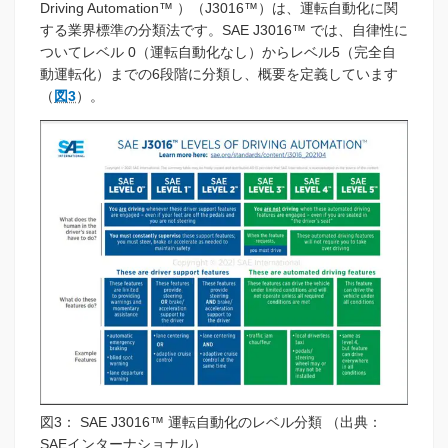
Driving Automation™ ）（J3016™）は、運転自動化に関
する業界標準の分類法です。SAE J3016™ では、自律性に
ついてレベル 0（運転自動化なし）からレベル5（完全自
動運転化）までの6段階に分類し、概要を定義しています
（
図3
）。
図3： SAE J3016™ 運転自動化のレベル分類 （出典：
SAEインターナショナル）