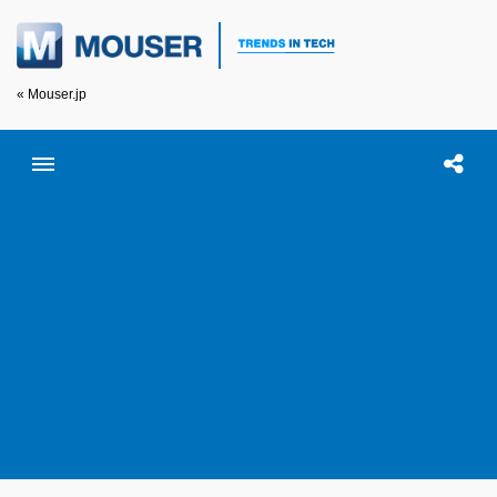
« Mouser.jp
Toggle menubar
Open searc
この