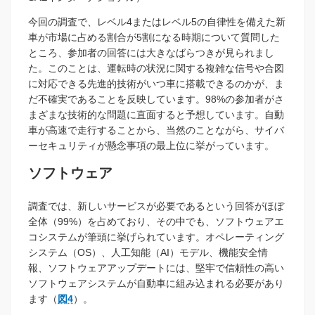
今回の調査で、レベル4またはレベル5の自律性を備えた新
車が市場に占める割合が5割になる時期について質問した
ところ、参加者の回答には大きなばらつきが見られまし
た。このことは、運転時の状況に関する複雑な信号や合図
に対応できる先進的技術がいつ車に搭載できるのかが、ま
だ不確実であることを反映しています。98%の参加者がさ
まざまな技術的な問題に直面すると予想しています。自動
車が高速で走行することから、当然のことながら、サイバ
ーセキュリティが懸念事項の最上位に挙がっています。
ソフトウェア
調査では、新しいサービスが必要であるという回答がほぼ
全体（99%）を占めており、その中でも、ソフトウェアエ
コシステムが筆頭に挙げられています。オペレーティング
システム（OS）、人工知能（AI）モデル、機能安全情
報、ソフトウェアアップデートには、堅牢で信頼性の高い
ソフトウェアシステムが自動車に組み込まれる必要があり
ます（
図4
）。