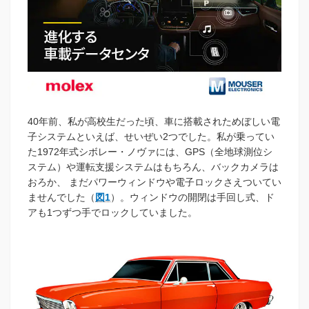
40年前、私が高校生だった頃、車に搭載されためぼしい電
子システムといえば、せいぜい2つでした。私が乗ってい
た1972年式シボレー・ノヴァには、GPS（全地球測位シ
ステム）や運転支援システムはもちろん、バックカメラは
おろか、 まだパワーウィンドウや電子ロックさえついてい
ませんでした（
図1
）。ウィンドウの開閉は手回し式、ド
アも1つずつ手でロックしていました。