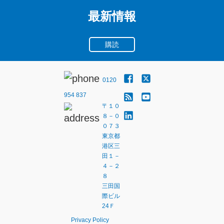
最新情報
購読
0120
954 837
〒１０
８－０
０７３
東京都
港区三
田１－
４－２
８
三田国
際ビル
24Ｆ
Privacy Policy