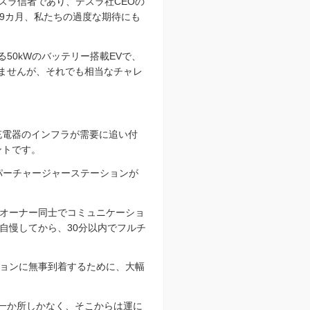
スラ信者であり、テスラ社CEOの
9カ月、私たちの過度な期待にも
50kWのバッテリー搭載EVで、
りませんが、それでも相当なチャレ
充電器のインフラが需要に追い付
ントです。
ーパーチャージャーステーションが
オーナー同士でコミュニケーショ
自慢してから、30分以内でフルチ
ョンに無事到着するために、大幅
が一か所しかなく、そこからは運に