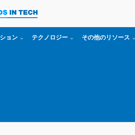
bmenu for:
Toggle submenu for:
Toggle submenu fo
ション
テクノロジー
その他のリソース