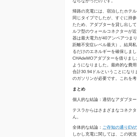
ならなかったのです。
帰路の充電には、宿泊したホテル
同じタイプでしたが、すぐに持参
たため、アダプターを貸し出して
ルフ型のウォールコネクターが近
器は最大電力が40アンペアつま
距離不安症レベル最大）。結局私
るだけのエネルギーを確保しまし
CHAdeMOアダプターを借り
ようになりました。最終的な費用は、
合計30.94ドルということにな
のガソリンが必要です。これを考
まとめ
個人的な結論：適切なアダプター
テスラからはさまざまなコネクタ
ん。
全体的な結論：
ご存知の通り
EV
しかし充電に関しては、この状況が長く続くと