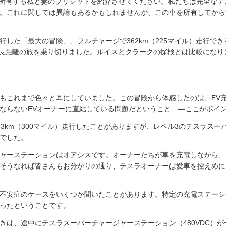
3を所有する私と妻のブリジットを紹介させてください。私たちは完全なテ
。これに関しては異論もあるかもしれませんが、この車を所有してから
した「最大の冒険」、フルチャージで362km（225マイル）走行できる
という長距離の旅を乗り切りました。ルイスとクラークの探検とは比較にな
もこれまで色々と耳にしていました。この冒険から体感したのは、EV
ならないEVオーナーに直結している問題だということ ―ここがポイ
83km（300マイル）走行したことがありますが、レベル3のテスラス
でした。
ャーステーションはオアシスです。オーナーたちが車を充電しながら、
そうなれば皆さんもお分かりの通り、テスラオーナーは愛車を控えめに
不安症のケースをいくつか聞いたことがあります。特定の充電ステーシ
ったということです。
きは、途中にテスラスーパーチャージャーステーション（480VDC）