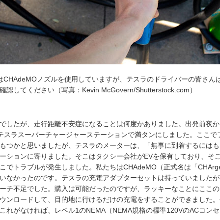
はCHAdeMOノズルを使用していますが、テスラのドライバーの皆さん
ださい（写真：Kevin McGovern/Shutterstock.com）
でしたが、走行距離不安症になることは何度かありました。出発前夜か
外のテスラスーパーチャージャーステーションで満タンにしました。ここ
もつかと思いましたが、テスラのメーターは、「無事に到着するにはも
ーションに寄りました。そこはタクシー会社がEVを保有しており、そ
トラブルが発生しました。私たちはCHAdeMO（正式名は「CHArge 
いなかったのです。テスラの充電アダプターセットは持っていましたが、
ーチ不足でした。購入は可能だったのですが、ラッキーなことにここの
ウンロードして、目的地に行けるだけの充電をすることができました。
れがなければ、レベル1のNEMA（NEMA規格の標準120VのACコ