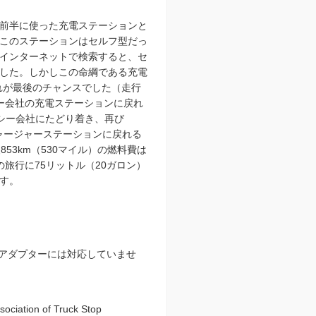
前半に使った充電ステーションと
このステーションはセルフ型だっ
インターネットで検索すると、セ
した。しかしこの命綱である充電
これが最後のチャンスでした（走行
ー会社の充電ステーションに戻れ
クシー会社にたどり着き、再び
ャージャーステーションに戻れる
53km（530マイル）の燃料費は
旅行に75リットル（20ガロン）
す。
Oアダプターには対応していませ
n of Truck Stop