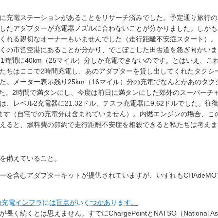
に充電ステーションがあることをリサーチ済みでした。予定通り旅行の
したアダプターが充電器ノズルに合わないことが分かりました。しかも
くれる親切なオーナーもいませんでした（走行距離不安症スタート）。
くの市営空港にあることが分かり、でこぼこした田舎道を急ぎ向かいま
り1時間に40km（25マイル）分しか充電できないのです。とはいえ、
たちはここで2時間充電し、あのアダプターを貸し出してくれたタクシ
た。メーター表示残り25km（16マイル）分の充電でなんとかあのタ
ました。2時間で満タンにし、今度は前日に満タンにした郊外のスーパーチ
レベル2充電器に21.32ドル、テスラ充電器に9.62ドルでした。往復8
ります（自宅での充電分は含まれていません）。内燃エンジンの場合、この
えると、燃料費の節約で走行距離不安症を相殺できると私たちは考えま
を備えていること。
ーを含むアダプターキットが提供されていますが、いずれもCHAdeM
の充電インフラには盲点がいくつかあります。
は思えません。すでにChargePointとNATSO（National Associatio