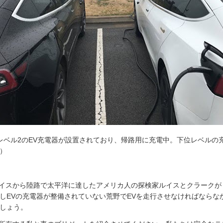
レベル2のEV充電器が設置されており、帰路用に充電中。下位レベルの充
）
トルイスから陸路で太平洋に達したアメリカ人の探検家ルイスとクラーク
しEVの充電器が整備されていない荒野でEVを走行させなければならな
しょう。