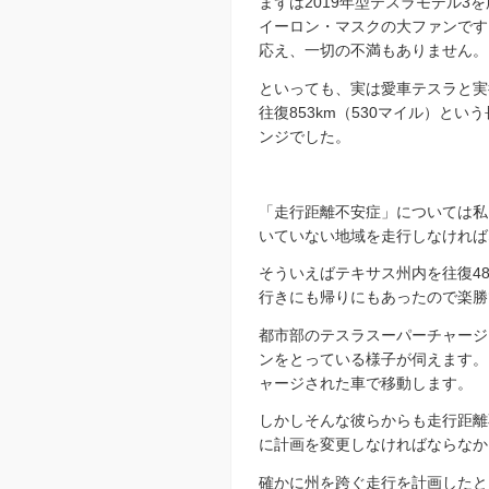
まずは2019年型テスラモデル
イーロン・マスクの大ファンです
応え、一切の不満もありません。
といっても、実は愛車テスラと実行
往復853km（530マイル）
ンジでした。
「走行距離不安症」については私
いていない地域を走行しなければ
そういえばテキサス州内を往復4
行きにも帰りにもあったので楽勝
都市部のテスラスーパーチャージ
ンをとっている様子が伺えます。
ャージされた車で移動します。
しかしそんな彼らからも走行距離
に計画を変更しなければならなか
確かに州を跨ぐ走行を計画したと