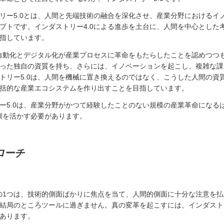
リー5.0とは、人間と先端技術の融合を深化させ、産業分野におけるイ
プトです。インダストリー4.0による進歩を土台に、人間を中心とした
指しています。
、自動化とデジタル化が産業プロセスに革命をもたらしたことを認めつつ
った独自の資質を持ち、さらには、イノベーションを起こし、複雑な課
トリー5.0は、人間を機械に置き換えるのではなく、こうした人間の資
括的な産業エコシステムを作り出すことを目指しています。
ー5.0は、産業分野がかつて経験したことのない規模の産業革命になる
教訓を活かす必要があります。
ローチ
点の1つは、技術的側面ばかりに焦点を当て、人間的側面に十分な注意を
結局のところツールに過ぎません。真の変革を起こすには、インダストリ
あります。