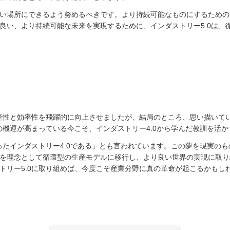
い場所にできるよう努めるべきです。より持続可能なものにするための
良い、より持続可能な未来を実現するために、インダストリー5.0は、
生産性と効率性を飛躍的に向上させましたが、結局のところ、思い描いて
への機運が高まっている今こそ、インダストリー4.0から学んだ教訓を活
持ったインダストリー4.0である」とも言われています。この夢を現実の
を理念として循環型の生産モデルに移行し、より良い世界の実現に取り
トリー5.0に取り組めば、今度こそ産業分野に真の革命が起こるかもし