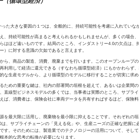
ー（循環型経済）
なかった大きな要因の１つは、全般的に、持続可能性を考慮に入れていな
え、持続可能性が高まると考えられるかもしれませんが、多くの場合、イ
らはほど遠いものです。結局のところ、インダストリー4.0の欠点は、
ー）に対する意識の欠如であると言えます。
から、商品の製造、消費、廃棄までを行います。このオープンループの
再利用して経済に還元できる（すなわち循環型経済）にもかかわらず、
的な生産モデルから、より循環型のモデルに移行することが切実に求め
るための重要な鍵は、社内の部署間の垣根を超えて、あるいは企業間の
、直線型ビジネスモデルの多くでは、当事者は実際のところ、サプライ
えば、消費者は、保険会社に車両データを共有すればするほど、保険料
源を最大限に活用し、廃棄物を最小限に抑えることです。それぞれの垣
.0は、サプライチェーンの「見える化」や、生産ニーズの正確な把握に
です。そのためには、製造業でのテクノロジーの活用について、そして
根本的な思考の転換が必要になります。