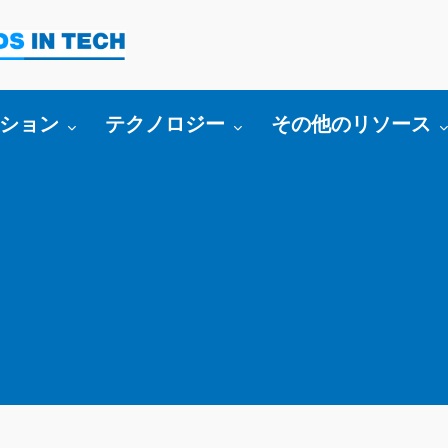
bmenu for:
Toggle submenu for:
Toggle submenu fo
ション
テクノロジー
その他のリソース