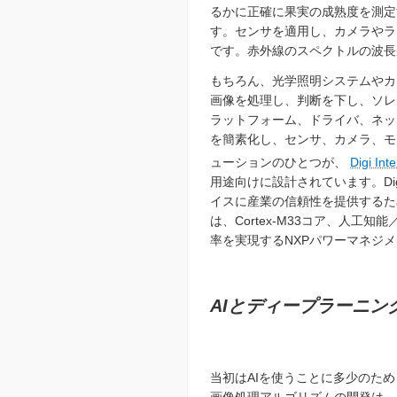
るかに正確に果実の成熟度を測定
す。センサを適用し、カメラやラ
です。赤外線のスペクトルの波長
もちろん、光学照明システムやカ
画像を処理し、判断を下し、ソレ
ラットフォーム、ドライバ、ネッ
を簡素化し、センサ、カメラ、モ
ューションのひとつが、
Digi Int
用途向けに設計されています。Dig
イスに産業の信頼性を提供するた
は、Cortex-M33コア、人工知
率を実現するNXPパワーマネジメ
AIとディープラーニ
当初はAIを使う
ことに多少のため