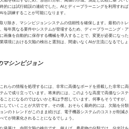
欠陥を検出するため、形態の分析、閾値の作成、測定と比較に基づいて
終的には試行錯誤の連続でした。AIとディープラーニングを利用すれ
AIを訓練することが可能になります。
を取り除き、マシンビジョンシステムの信頼性を確保します。最初のト
、毎年異なる要件やシステムが登場するため、ディープラーニング・ア
に画像を自動的に保存する機械を導入することで、変更が必要になった
業環境における欠陥の検出と選別は、間違いなくAIが主流になるでしょ
のマシンビジョン
これらの情報を処理するには、非常に高価なボードを搭載した非常に高
テムで成り立っています。将来的には、このような高度で高価なシステ
ることになるのではないかと私は予想しています。何事もそうですが、
にしていくことが大切です。その後、おそらく最終的には、欠陥を分類
ョンのトレンドがこのまま続けば、電子機器システムのコストが削減さ
べてが簡素化されることになるでしょう。
な発展は、内部欠陥の検出です。例えば、農産物の分類では、分光計を