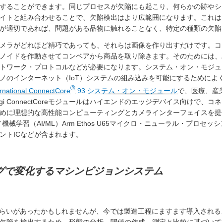
することができます。同じプロセスが欠陥にも起こり、何らかの跡やシ
イトと組み合わせることで、欠陥検出はより広範囲になります。これは
が適切であれば、問題がある品物に触れることなく、特定の種類の欠陥
メラがどれほど精巧であっても、それらは画像を作り出すだけです。コ
ノイドを作動させてコンベアから商品を取り除きます。そのためには、
トワーク・プロトコルなどが必要になります。システム・オン・モジュ
ノのインターネット（IoT）システムの組み込みを可能にするためによ
®
ernational ConnectCore
93 システム・オン・モジュール
で、医療、産
i ConnectCoreモジュールはハイエンドのエッジデバイス向けで、
めに理想的な高性能コンピューティングとカメラインターフェイスを提
能／機械学習（AI/ML）Arm Ethos U65マイクロ・ニューラル・プロ
ントICなどが含まれます。
ングで変化するマシンビジョンシステム
らいがあったかもしれませんが、今では製造工程にますます導入される