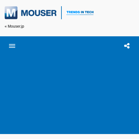
« Mouser.jp
Toggle menubar
Open searc
この