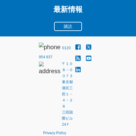
最新情報
購読
0120
954 837
〒１０
８－０
０７３
東京都
港区三
田１－
４－２
８
三田国
際ビル
24Ｆ
Privacy Policy