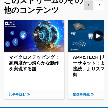
このストリームのその
Show previous
Show 
他のコンテンツ
マイクロステッピング：
APP&TECH | 
高精度かつ滑らかな動作
ーサネット：よ
を実現する鍵
接続、よりスマ
御
記事を読む
動画を再生