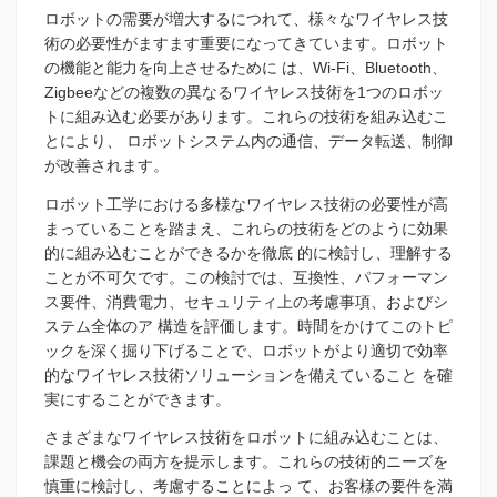
ロボットの需要が増大するにつれて、様々なワイヤレス技
術の必要性がますます重要になってきています。ロボット
の機能と能力を向上させるために は、Wi-Fi、Bluetooth、
Zigbeeなどの複数の異なるワイヤレス技術を1つのロボッ
トに組み込む必要があります。これらの技術を組み込むこ
とにより、 ロボットシステム内の通信、データ転送、制御
が改善されます。
ロボット工学における多様なワイヤレス技術の必要性が高
まっていることを踏まえ、これらの技術をどのように効果
的に組み込むことができるかを徹底 的に検討し、理解する
ことが不可欠です。この検討では、互換性、パフォーマン
ス要件、消費電力、セキュリティ上の考慮事項、およびシ
ステム全体のア 構造を評価します。時間をかけてこのトピ
ックを深く掘り下げることで、ロボットがより適切で効率
的なワイヤレス技術ソリューションを備えていること を確
実にすることができます。
さまざまなワイヤレス技術をロボットに組み込むことは、
課題と機会の両方を提示します。これらの技術的ニーズを
慎重に検討し、考慮することによっ て、お客様の要件を満